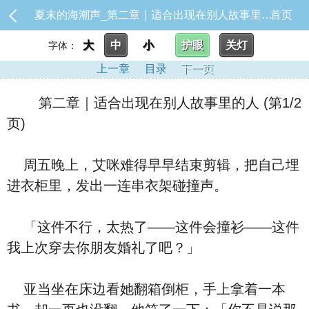
夏末的海潮声_第二章｜适合出现在别人故事里的人
首页
大
中
小
护眼
关灯
字体：
上一章
目录
下一页
第二章｜适合出现在别人故事里的人 (第1/2
页)
周五晚上，艾咪难得早早结束剪辑，把自己埋
进衣柜里，发出一连串衣架碰撞声。
「这件不行，太热了——这件会撞衫——这件
我上次穿去你朋友婚礼了吧？」
亚当坐在床边看她翻箱倒柜，手上拿着一本