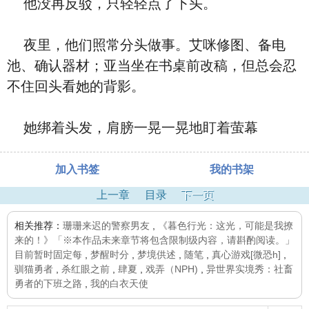
他没再反驳，只轻轻点了下头。
夜里，他们照常分头做事。艾咪修图、备电
池、确认器材；亚当坐在书桌前改稿，但总会忍
不住回头看她的背影。
她绑着头发，肩膀一晃一晃地盯着萤幕
加入书签
我的书架
上一章
目录
下一页
相关推荐：
珊珊来迟的警察男友
,
《暮色行光：这光，可能是我撩
来的！》「※本作品未来章节将包含限制级内容，请斟酌阅读。」
目前暂时固定每
,
梦醒时分
,
梦境供述
,
随笔
,
真心游戏[微恐h]
,
驯猫勇者
,
杀红眼之前
,
肆夏
,
戏弄（NPH)
,
异世界实境秀：社畜
勇者的下班之路
,
我的白衣天使