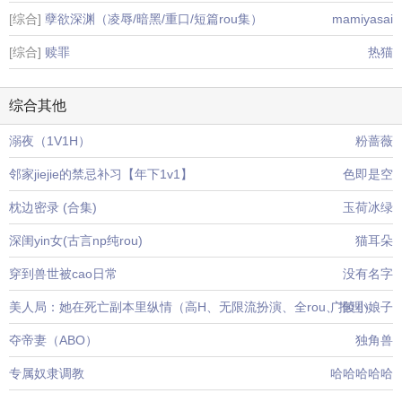
[综合]
孽欲深渊（凌辱/暗黑/重口/短篇rou集）
mamiyasai
[综合]
赎罪
热猫
综合其他
溺夜（1V1H）
粉蔷薇
邻家jiejie的禁忌补习【年下1v1】
色即是空
枕边密录 (合集)
玉荷冰绿
深闺yin女(古言np纯rou)
猫耳朵
穿到兽世被cao日常
没有名字
美人局：她在死亡副本里纵情（高H、无限流扮演、全rou、推理）
广陵小娘子
夺帝妻（ABO）
独角兽
专属奴隶调教
哈哈哈哈哈