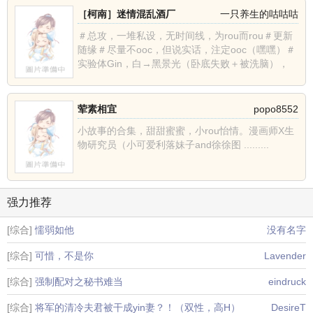
［柯南］迷情混乱酒厂
一只养生的咕咕咕
＃总攻，一堆私设，无时间线，为rou而rou＃更新
随缘＃尽量不ooc，但说实话，注定ooc（嘿嘿）＃
实验体Gin，白→黑景光（卧底失败＋被洗脑），
从......
荤素相宜
popo8552
小故事的合集，甜甜蜜蜜，小rou怡情。漫画师X生
物研究员（小可爱利落妹子and徐徐图 .........
强力推荐
[综合]
懦弱如他
没有名字
[综合]
可惜，不是你
Lavender
[综合]
强制配对之秘书难当
eindruck
[综合]
将军的清冷夫君被干成yin妻？！（双性，高H）
DesireT