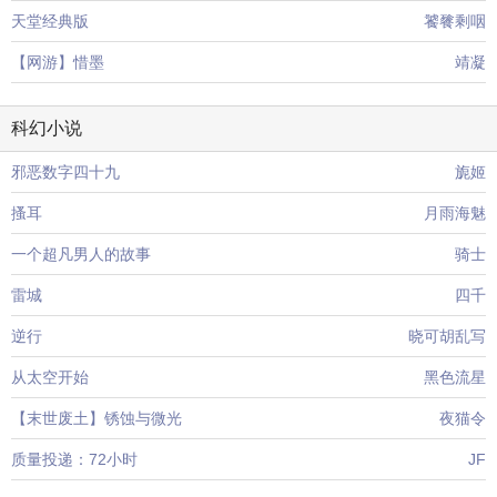
天堂经典版
饕餮剩咽
【网游】惜墨
靖凝
科幻小说
邪恶数字四十九
旎姬
搔耳
月雨海魅
一个超凡男人的故事
骑士
雷城
四千
逆行
晓可胡乱写
从太空开始
黑色流星
【末世废土】锈蚀与微光
夜猫令
质量投递：72小时
JF