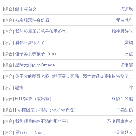
[综合]
触手与自交
梅凉欣
[综合]
被发现双性身份后
无名咸鱼
[综合]
我的校霸弟弟总是茶里茶气
榴莲最好吃
[综合]
看你不爽很久了
露楣
[综合]
傻子卖批养孩子（np）
冰点
[综合]
星际元帅的小Omega
埃琳娜
[综合]
傻子攻的酷哥老婆（酷哥受，强强，双性生子，高h）
致命id（虫族恢复了）
[综合]
恶瘾
绯
[综合]
NTR实录（攻出轨）
格陵兰的熊
[综合]
[向哨]团宠小哨兵（sp／np双性）
干姜酸奶
[综合]
我和师尊纠缠不清的那些事儿
取名困难患者
[综合]
景行行止（abo）
一朵蘑菇云