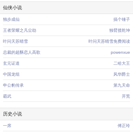
仙侠小说
独步成仙
搞个锤子
王者荣耀之凡尘劫
独臂揽乾坤
叶问天苏晴雪
叶问天苏晴雪免费阅读
总裁的超酥恋人高歌
powenxue
玄元证道
二哈大王
中国龙组
风华爵士
申公豹传承
第九天命
霸武
开荒
历史小说
一席
傅正玲