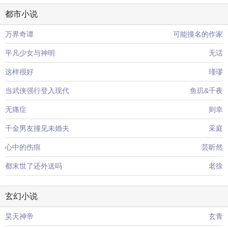
都市小说
万界奇谭
可能撞名的作家
平凡少女与神明
无话
这样很好
瑾璆
当武侠强行登入现代
鱼玑&千夜
无痛症
则幸
千金男友撞见未婚夫
采庭
心中的伤痕
芸昕然
都末世了还外送吗
老徐
玄幻小说
昊天神帝
玄青