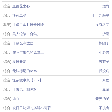
[综合]
血蔷薇之心
燃悔
[综合]
项家二少
七十九颗星
[耽美]
【傅卫军】日长风暖
没有名字
[综合]
美人沦陷（合集）
沂透
[综合]
什锦饭存放处
一棵鼬子
[综合]
在宽广银色的原野上
小野兽
[综合]
夏日春梦
苦茶子
[综合]
无法标记的beta
我没病
[综合]
怪谈故事集【futa】
米狸
[综合]
【古风】相见欢
豆渣
[综合]
纯白
姜姜的猫
[综合]
被日日浇灌的病弱小菩萨
不挑食