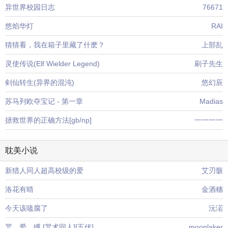
异世界校园日志
76671
悠焰华灯
RAI
猜猜看，我在箱子里藏了什麽？
上部乱
灵使传说(Elf Wielder Legend)
刷子先生
剣仙转生(异界的混沌)
悠幻辰
苏马列欧夺宝记 - 第一章
Madias
拯救世界的正确方法[gb/np]
一一一一
耽美小说
新猎人同人超高校级的爱
艾刃骸
洛花有晴
金酒穗
今天该嗑腐了
沅渃
咒。爱。缚 [咒术同人][五伏]
moonlaker