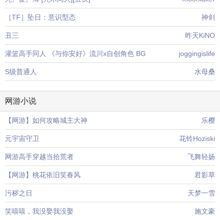
［TF］坠日：意识型态
神剑
丑三
昨天KiNO
灌篮高手同人 《与你安好》流川x自创角色 BG
joggingislife
S级普通人
水母桑
网游小说
【网游】如何攻略城主大神
乐樱
元宇宙守卫
花铃Hoziski
网游高手穿越当拾荒者
飞舞轻扬
【网游】桃花依旧笑春风
君影草
污秽之日
天梦一雪
笑嘻嘻，我没娶我没娶
施文豪