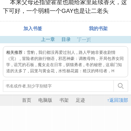
本来父母还指望霍星也能给家里延续香火，这
下可好，一个弱精一个GAY也是让二老头
加入书签
我的书架
上一章
目录
下一页
相关推荐：
雪豹
,
我们都没再爱过别人
,
路人甲她非要改剧情
（完）
,
冒险者的旅行物语
,
邪恶神豪：调教母狗，开局包养女同
学
,
诅咒的石板
,
魔女走在日常
,
驯猫勇者
,
冬的秘密
,
这扇门知
道的太多了
,
囚笼与黄金花
,
水性杨花篇：糙汉的终结者，H
首页
电脑版
书架
足迹
↑返回顶部