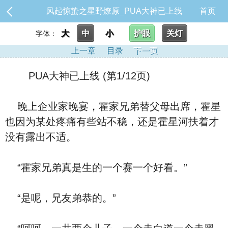
风起惊蛰之星野燎原_PUA大神已上线
首页
大
中
小
护眼
关灯
字体：
上一章
目录
下一页
PUA大神已上线 (第1/12页)
晚上企业家晚宴，霍家兄弟替父母出席，霍星
也因为某处疼痛有些站不稳，还是霍星河扶着才
没有露出不适。
“霍家兄弟真是生的一个赛一个好看。”
“是呢，兄友弟恭的。”