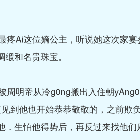
。
疼Ai这位嫡公主，听说她这次家宴
绸缎和名贵珠宝。
明帝从冷g0ng搬出入住朝yAng0n
V太监见到他也开始恭恭敬敬的，之前欺
他，生怕他得势后，再反过来找他们