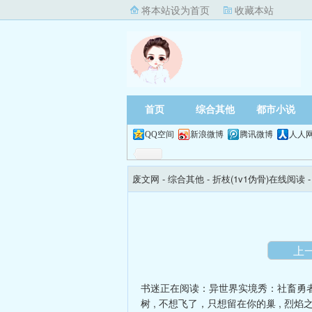
将本站设为首页
收藏本站
首页
综合其他
都市小说
QQ空间
新浪微博
腾讯微博
人人
废文网
- 综合其他 -
折枝(1v1伪骨)在线阅读
上
书迷正在阅读：
异世界实境秀：社畜勇
树
,
不想飞了，只想留在你的巢
,
烈焰