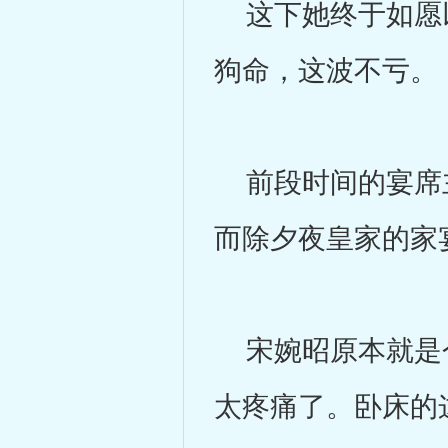
这下她终于如愿以
狗命，这波不亏。
前段时间的宴席主
而除夕夜皇家的家
宋婉昭原本就是个
太疼痛了。卧床的