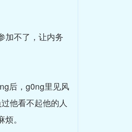
参加不了，让内务
g后，g0ng里见风
负过他看不起他的人
麻烦。