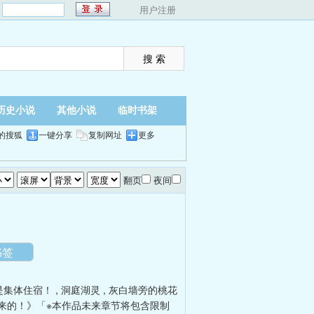
：
用户注册
历史小说
其他小说
临时书架
的搜狐
一键分享
复制网址
更多
翻页
夜间
书签
是集体住宿！
,
洞庭湖灵
,
灰白墙旁的桃花
来的！》「※本作品未来章节将包含限制