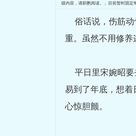
级内容，请斟酌阅读。」目前暂时固定
俗话说，伤筋动骨
重。虽然不用修养
平日里宋婉昭要去
易到了年底，想着
心惊胆颤。