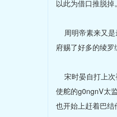
以此为借口推脱掉
周明帝素来又是最
府赐了好多的绫罗
宋时晏自打上次被周
使舵的g0ngn
也开始上赶着巴结