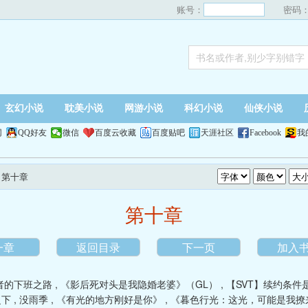
账号：
密码
玄幻小说
耽美小说
网游小说
科幻小说
仙侠小说
网
QQ好友
微信
百度云收藏
百度贴吧
天涯社区
Facebook
我
- 第十章
第十章
一章
返回目录
下一页
加入
者的下班之路
,
《影后死对头是我隐婚老婆》（GL）
,
【SVT】续约条件
之下
,
没雨季
,
《有光的地方刚好是你》
,
《暮色行光：这光，可能是我撩