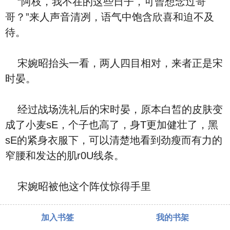
“阿枝，我不在的这些日子，可曾想念过哥
哥？”来人声音清冽，语气中饱含欣喜和迫不及
待。
宋婉昭抬头一看，两人四目相对，来者正是宋
时晏。
经过战场洗礼后的宋时晏，原本白皙的皮肤变
成了小麦sE，个子也高了，身T更加健壮了，黑
sE的紧身衣服下，可以清楚地看到劲瘦而有力的
窄腰和发达的肌r0U线条。
宋婉昭被他这个阵仗惊得手里
加入书签
我的书架