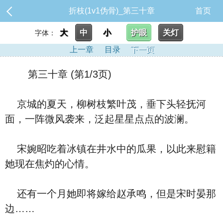
折枝(1v1伪骨)_第三十章
首页
大
中
小
护眼
关灯
字体：
上一章
目录
下一页
第三十章 (第1/3页)
京城的夏天，柳树枝繁叶茂，垂下头轻抚河
面，一阵微风袭来，泛起星星点点的波澜。
宋婉昭吃着冰镇在井水中的瓜果，以此来慰籍
她现在焦灼的心情。
还有一个月她即将嫁给赵承鸣，但是宋时晏那
边……