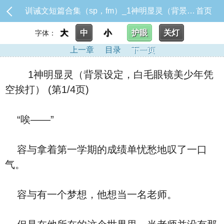
训诫文短篇合集（sp，fm）_1神明显灵（背景设定，白毛眼镜美少年凭空挨打）
首页
大
中
小
护眼
关灯
字体：
上一章
目录
下一页
1神明显灵（背景设定，白毛眼镜美少年凭
空挨打） (第1/4页)
“唉——”
容与拿着第一学期的成绩单忧愁地叹了一口
气。
容与有一个梦想，他想当一名老师。