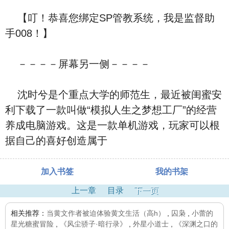
【叮！恭喜您绑定SP管教系统，我是监督助
手008！】
－－－－屏幕另一侧－－－－
沈时兮是个重点大学的师范生，最近被闺蜜安
利下载了一款叫做“模拟人生之梦想工厂”的经营
养成电脑游戏。这是一款单机游戏，玩家可以根
据自己的喜好创造属于
加入书签
我的书架
上一章
目录
下一页
相关推荐：
当黄文作者被迫体验黄文生活（高h）
,
囚枭
,
小蕾的
星光糖蜜冒险
,
《风尘骄子·暗行录》
,
外星小道士
,
《深渊之口的