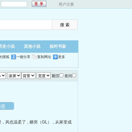
：
用户注册
历史小说
其他小说
临时书架
的搜狐
一键分享
复制网址
更多
翻页
夜间
书签
时，风也温柔了
,
糖突（GL）
,
从家变成