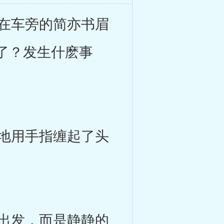
在车旁的简亦书眉
了？发生什麽事
地用手指缠起了头
出发，而是静静的