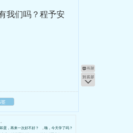
有我们吗？程予安
书签
,
坏蛋，再来一次好不好？
,
嗨，今天学了吗？