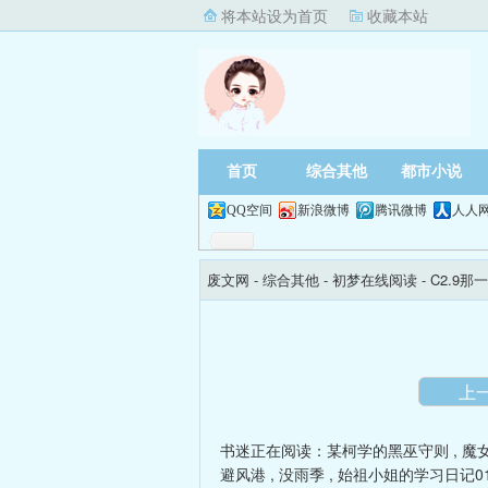
将本站设为首页
收藏本站
首页
综合其他
都市小说
QQ空间
新浪微博
腾讯微博
人人
废文网
- 综合其他 -
初梦在线阅读
- C2.9
上
书迷正在阅读：
某柯学的黑巫守则
,
魔
避风港
,
没雨季
,
始祖小姐的学习日记0