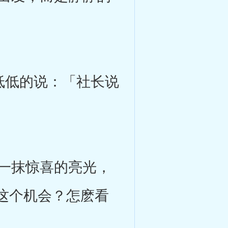
低低的说：「社长说
一抹惊喜的亮光，
这个机会？怎麽看