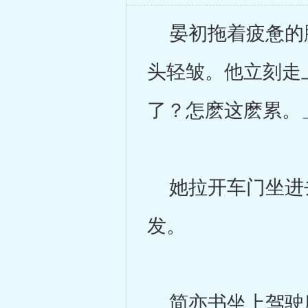
晏初拖着疲惫的脚
头轻皱。他立刻走
了？怎麽这麽累。
她拉开车门坐进去
发。
简亦书坐上驾驶座