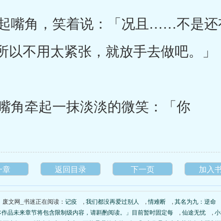
嘴角，笑着说：「况且……不是还
所以不用太紧张，就放手去做吧。」
嘴角牵起一抹淡淡的微笑：「你
一章
返回目录
下一页
加入
废文网_书迷正在阅读：
记疫
,
我们都没再爱过别人
,
情难断
,
其名为九：逆命
本作品未来章节将包含限制级内容，请斟酌阅读。」目前暂时固定每
,
仙途无忧
,
小