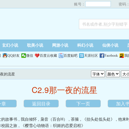
账号：
密码
玄幻小说
耽美小说
网游小说
科幻小说
仙侠小说
网
QQ好友
微信
百度云收藏
百度贴吧
天涯社区
Facebook
我
那一夜的流星
C2.9那一夜的流星
一章
返回目录
下一页
加入
女的故事书
,
我自倾怀
,
枭音（百合H）
,
茶箍
,
《抬头处低头处》
,
他来
1校园之旅
,
《樱雪心动物语：织姬的恋爱启程》