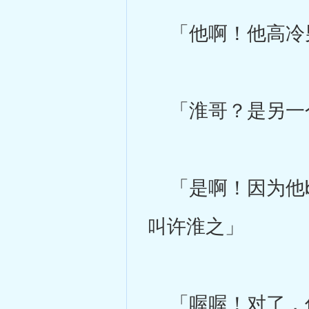
「他啊！他高冷男
「淮哥？是另一
「是啊！因为他b
叫许淮之」
「喔喔！对了，