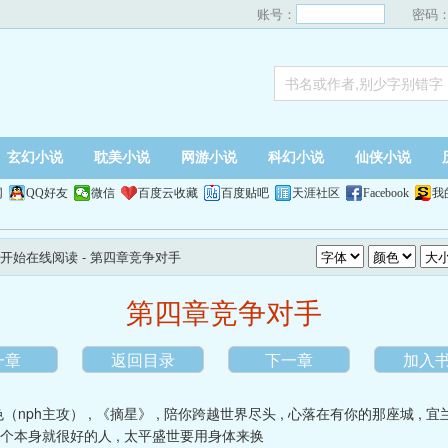
账号：
密码
玄幻小说
耽美小说
网游小说
科幻小说
仙侠小说
网
QQ好友
微信
百度云收藏
百度贴吧
天涯社区
Facebook
我
开始在线阅读
- 第四章竞争对手
第四章竞争对手
一章
返回目录
下一章
加入
（nph主攻）
,
《摘星》
,
陪你跨越世界尽头
,
心落在有你的那座城
,
宜
个本身就很好的人
,
太平盛世要用身体来换