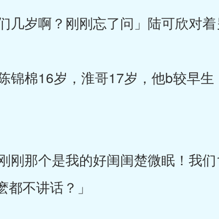
几岁啊？刚刚忘了问」陆可欣对着
锦棉16岁，淮哥17岁，他b较早生
刚那个是我的好闺闺楚微眠！我们1
麽都不讲话？」