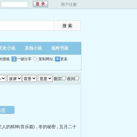
：
用户注册
历史小说
其他小说
临时书架
的搜狐
一键分享
复制网址
更多
翻页
夜间
书签
兰人的精神(音乐篇)
,
冬的秘密
,
五月二十