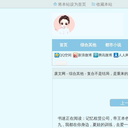
将本站设为首页
收藏本站
首页
综合其他
都市小说
QQ空间
新浪微博
腾讯微博
人人
废文网
- 综合其他 -
复合不是结局，是重来的
上
书迷正在阅读：
记忆租赁公司
,
帝王本色
九
,
我都在你身边
,
夏娃的训练
,
去爱一