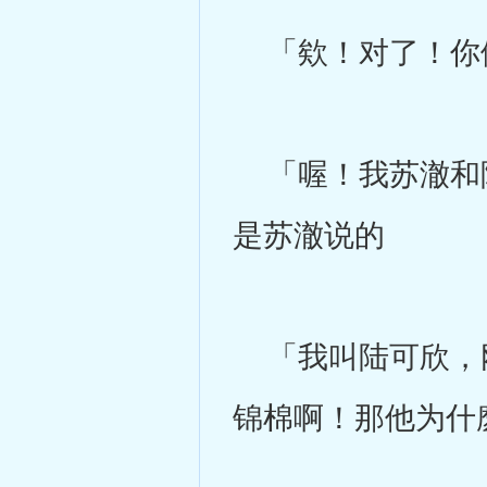
「欸！对了！你们
「喔！我苏澈和陈
是苏澈说的
「我叫陆可欣，刚
锦棉啊！那他为什