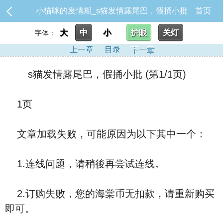
小猫咪的发情期_s猫发情露尾巴，假捅小批
首页
大
中
小
护眼
关灯
字体：
上一章
目录
下一章
s猫发情露尾巴，假捅小批 (第1/1页)
1页
文章加载失败，可能原因为以下其中一个：
1.连线问题，请稍後再尝试连线。
2.订购失败，您的海棠币无扣款，请重新购买
即可。