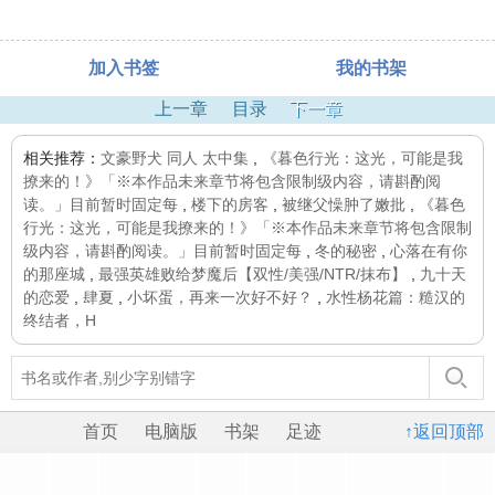
加入书签
我的书架
上一章
目录
下一章
相关推荐：
文豪野犬 同人 太中集
,
《暮色行光：这光，可能是我
撩来的！》「※本作品未来章节将包含限制级内容，请斟酌阅
读。」目前暂时固定每
,
楼下的房客
,
被继父懆肿了嫩批
,
《暮色
行光：这光，可能是我撩来的！》「※本作品未来章节将包含限制
级内容，请斟酌阅读。」目前暂时固定每
,
冬的秘密
,
心落在有你
的那座城
,
最强英雄败给梦魔后【双性/美强/NTR/抹布】
,
九十天
的恋爱
,
肆夏
,
小坏蛋，再来一次好不好？
,
水性杨花篇：糙汉的
终结者，H
首页
电脑版
书架
足迹
↑返回顶部