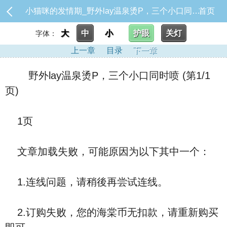
小猫咪的发情期_野外lay温泉烫P，三个小口同时喷
首页
大
中
小
护眼
关灯
字体：
上一章
目录
下一章
野外lay温泉烫P，三个小口同时喷 (第1/1
页)
1页
文章加载失败，可能原因为以下其中一个：
1.连线问题，请稍後再尝试连线。
2.订购失败，您的海棠币无扣款，请重新购买