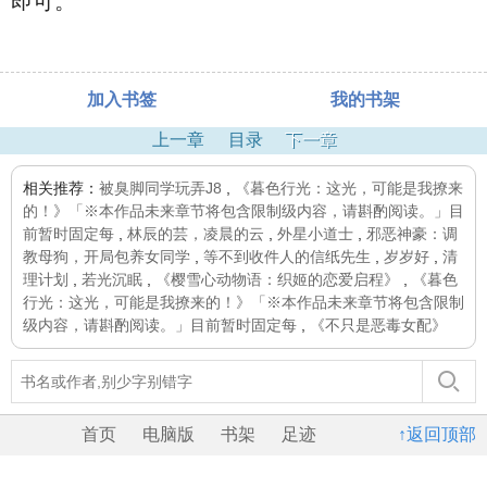
即可。
加入书签
我的书架
上一章
目录
下一章
相关推荐：
被臭脚同学玩弄J8
,
《暮色行光：这光，可能是我撩来
的！》「※本作品未来章节将包含限制级内容，请斟酌阅读。」目
前暂时固定每
,
林辰的芸，凌晨的云
,
外星小道士
,
邪恶神豪：调
教母狗，开局包养女同学
,
等不到收件人的信纸先生
,
岁岁好
,
清
理计划
,
若光沉眠
,
《樱雪心动物语：织姬的恋爱启程》
,
《暮色
行光：这光，可能是我撩来的！》「※本作品未来章节将包含限制
级内容，请斟酌阅读。」目前暂时固定每
,
《不只是恶毒女配》
首页
电脑版
书架
足迹
↑返回顶部