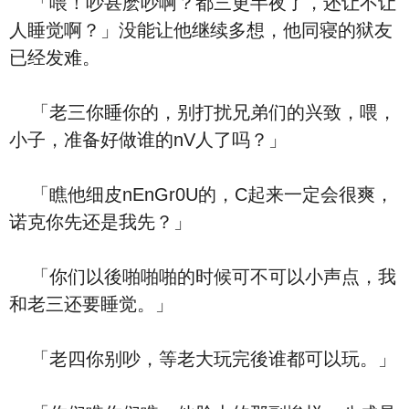
「喂！吵甚麽吵啊？都三更半夜了，还让不让
人睡觉啊？」没能让他继续多想，他同寝的狱友
已经发难。
「老三你睡你的，别打扰兄弟们的兴致，喂，
小子，准备好做谁的nV人了吗？」
「瞧他细皮nEnGr0U的，C起来一定会很爽，
诺克你先还是我先？」
「你们以後啪啪啪的时候可不可以小声点，我
和老三还要睡觉。」
「老四你别吵，等老大玩完後谁都可以玩。」