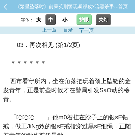
《繁星坠落时》前菁英刑警现暴躁攻x暗黑杀手偏执疯狂受——我不想做谁的英雄，只想做你的英雄。CWT69_03．再次相见
首页
大
中
小
护眼
关灯
字体：
上一章
目录
下一页
03．再次相见 (第1/2页)
＊＊＊＊＊＊
西市看守所内，坐在角落把玩着颈上坠链的金
发青年，正是前些时候才在警局引发SaO动的穆
青。
「哈哈哈……」他m0着挂在脖子上的银sE钻
戒，做工JiNg致的银sE戒指穿过黑sE细绳，正随