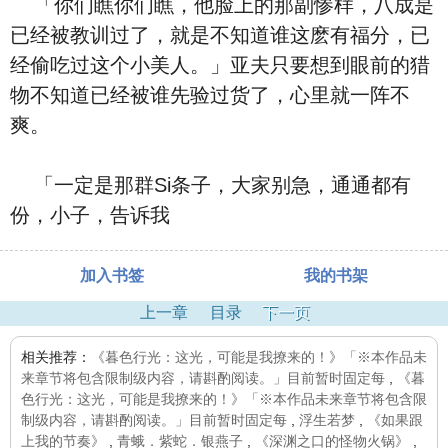
「你们瞧你们瞧，他脸上的那副惨样，八成是
已经被教训过了，就是不知道谁这麽有福分，已
经偷吃过这个小美人。」亚夫只要想到眼前的猎
物不知道已经被谁先验过货了，心里就一阵不
爽。
「一定是那群Si条子，大家别急，通通都有
份，小子，告诉我
加入书签
我的书架
上一章
目录
下一页
相关推荐：
《暮色行光：这光，可能是我撩来的！》「※本作品未
来章节将包含限制级内容，请斟酌阅读。」目前暂时固定每
,
《暮
色行光：这光，可能是我撩来的！》「※本作品未来章节将包含限
制级内容，请斟酌阅读。」目前暂时固定每
,
浮生若梦
,
《如果跟
上我的节奏》
,
青蛾．紫蛇．银燕子
,
《深渊之口的怪物火锅》
,