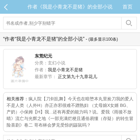
作者《我是小青龙不是猪》的全部小说
首页
“作者“我是小青龙不是猪”的全部小说” -
(最多显示100条)
东荒纪元
分类：玄幻小说
作者：
我是小青龙不是猪
最新章节：
正文第九十九章花儿
相关推荐：
疯人院
【刀剑乱舞】今天也在暗堕本丸里捡刀
我的爱人
不是人类（人外H）
亦正亦邪
很难不蹭
熟妇 （丈母娘X女婿 BG、
产奶）
小保姆【H】
我...还有再爱的能力吗？
说。爱我
《雨後不放
晴》
流亡与光辉之地
《一部充满烂梗且通俗易懂（存疑）的转生冒
险喜剧》卷二 哥布林会梦见受惊的鼹鼠吗？