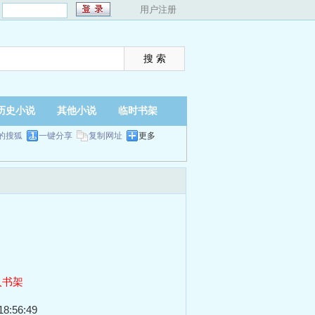
：
用户注册
历史小说
其他小说
临时书架
的搜狐
一键分享
复制网址
更多
入书架
8:56:49