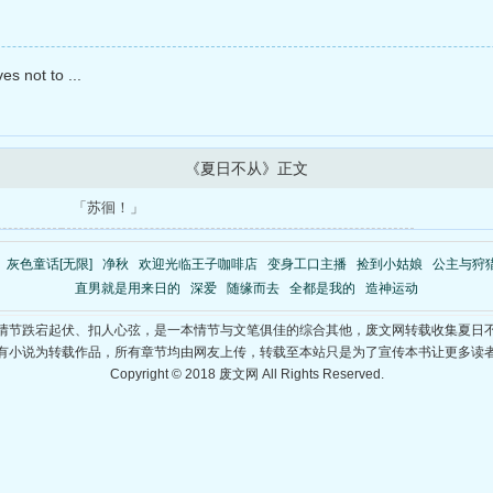
s not to ...
《夏日不从》正文
「苏徊！」
灰色童话[无限]
净秋
欢迎光临王子咖啡店
变身工口主播
捡到小姑娘
公主与狩猎者
直男就是用来日的
深爱
随缘而去
全都是我的
造神运动
情节跌宕起伏、扣人心弦，是一本情节与文笔俱佳的综合其他，废文网转载收集夏日
有小说为转载作品，所有章节均由网友上传，转载至本站只是为了宣传本书让更多读
Copyright © 2018 废文网 All Rights Reserved.