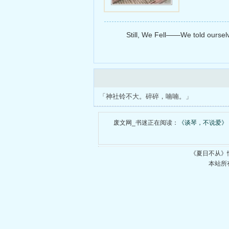
Still, We Fell——We told ourselve
「神社铃不大。碎碎，喃喃。」
废文网_书迷正在阅读：
《谈琴，不说爱》
《夏日不从》
本站所