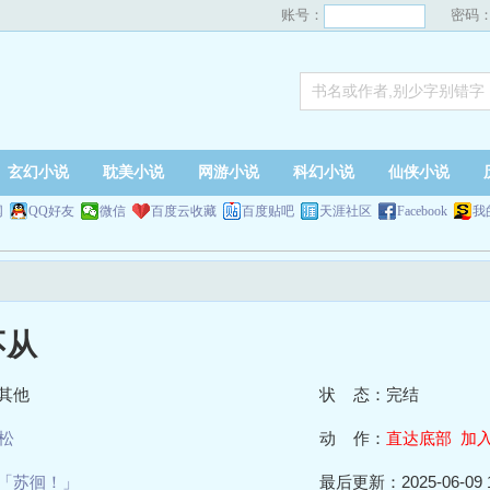
账号：
密码
玄幻小说
耽美小说
网游小说
科幻小说
仙侠小说
网
QQ好友
微信
百度云收藏
百度贴吧
天涯社区
Facebook
我
不从
其他
状 态：完结
松
动 作：
直达底部
加
「苏徊！」
最后更新：2025-06-09 1