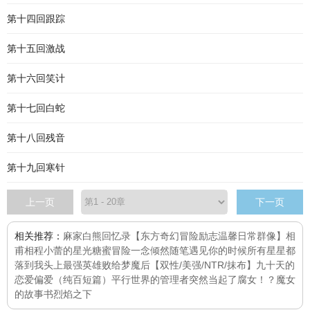
第十四回跟踪
第十五回激战
第十六回笑计
第十七回白蛇
第十八回残音
第十九回寒针
上一页
下一页
相关推荐：
麻家白熊回忆录【东方奇幻冒险励志温馨日常群像】
相
甫相程
小蕾的星光糖蜜冒险
一念倾然
随笔
遇见你的时候所有星星都
落到我头上
最强英雄败给梦魔后【双性/美强/NTR/抹布】
九十天的
恋爱
偏爱（纯百短篇）
平行世界的管理者突然当起了腐女！？
魔女
的故事书
烈焰之下