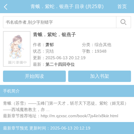
青蛾．紫蛇．银燕子 目录 (共25章)
首页
青蛾．紫蛇．银燕子
作者：
萧郁
分类：综合其他
状态：完结
字数：19348
更新：2025-06-13 20:12:19
最新：
第二十四回夺位
开始阅读
加入书架
手机简介
青蛾（苏雪）——玉峰门第一天才，斩尽天下恶徒。紫蛇（姬无双）
——西域魔教教主，亦 ...
最新章节推荐地址：http://m.qzxsc.com/book/7js4ir/x8kiir.html
最新章节预览 更新时间：2025-06-13 20:12:19