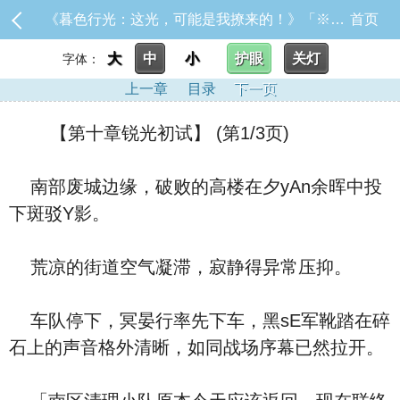
《暮色行光：这光，可能是我撩来的！》「※本作品未来章节将包含限制级内容，请斟酌阅读。」目前暂时固定每_【第十章锐光初试】
首页
大
中
小
护眼
关灯
字体：
上一章
目录
下一页
【第十章锐光初试】 (第1/3页)
南部废城边缘，破败的高楼在夕yAn余晖中投
下斑驳Y影。
荒凉的街道空气凝滞，寂静得异常压抑。
车队停下，冥晏行率先下车，黑sE军靴踏在碎
石上的声音格外清晰，如同战场序幕已然拉开。