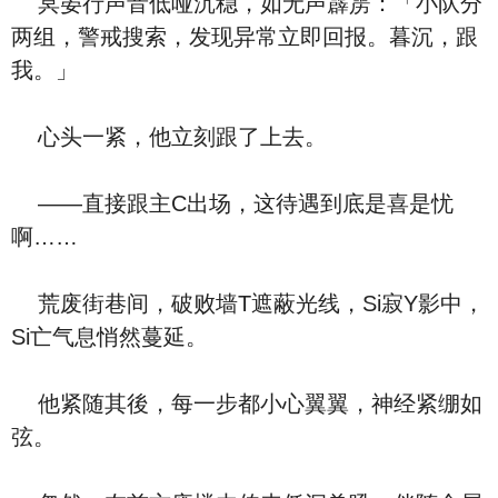
冥晏行声音低哑沉稳，如无声霹雳：「小队分
两组，警戒搜索，发现异常立即回报。暮沉，跟
我。」
心头一紧，他立刻跟了上去。
——直接跟主C出场，这待遇到底是喜是忧
啊……
荒废街巷间，破败墙T遮蔽光线，Si寂Y影中，
Si亡气息悄然蔓延。
他紧随其後，每一步都小心翼翼，神经紧绷如
弦。