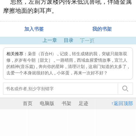
忽然，左前方废楼内传来低沉兽吼，伴随金属
摩擦地面的刺耳声。
加入书签
我的书架
上一章
目录
下一页
相关推荐：
枭音（百合H）
,
记疫
,
转生成猪的我，突破只能靠双
修
,
岁岁有今朝［甜文］
,
一路晴雨
,
西域血腥爱情故事
,
宜兰人
的精神(音乐篇)
,
奔向你的星眸
,
清理计划
,
这扇门知道的太多了
,
去爱一个本身就很好的人
,
小坏蛋，再来一次好不好？
首页
电脑版
书架
足迹
↑返回顶部