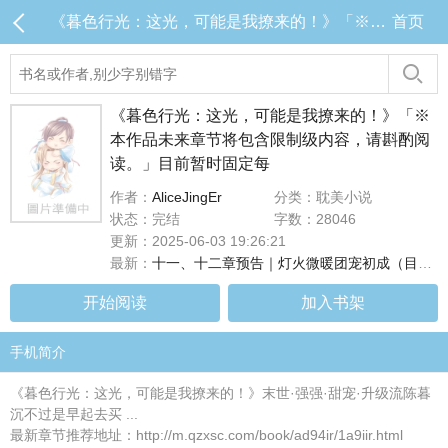
《暮色行光：这光，可能是我撩来的！》「※本作品未来章节将包含限制级内容，请斟酌阅读。」目前暂时固定每 目录 (共14章)
首页
《暮色行光：这光，可能是我撩来的！》「※
本作品未来章节将包含限制级内容，请斟酌阅
读。」目前暂时固定每
作者：
AliceJingEr
分类：耽美小说
状态：完结
字数：28046
更新：2025-06-03 19:26:21
最新：
十一、十二章预告｜灯火微暖团宠初成（目前连载至第十章，#十一、十二章将於下周二早上8点更新！）
开始阅读
加入书架
手机简介
《暮色行光：这光，可能是我撩来的！》末世·强强·甜宠·升级流陈暮
沉不过是早起去买 ...
最新章节推荐地址：http://m.qzxsc.com/book/ad94ir/1a9iir.html