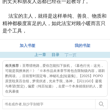
的丈夫和朋友人选都已经在一起教导了。
法宝的主人，就得是这样单纯、善良、物质和
精神都极度富足的人，如此法宝对顾小暖而言只
是个工具，
加入书签
我的书架
上一章
目录
下一页
相关推荐：
至尊猎艳路
,
爱你怎能扣下扳机
,
《暮色行光：这光，
可能是我撩来的！》「※本作品未来章节将包含限制级内容，请斟
酌阅读。」目前暂时固定每
,
神秘礼盒[短篇集]
,
【2025】POPO
原赏耽美百合组
,
梦境供述
,
光未予我
,
洛神
,
【闪11GO】凝视
与希望(暂定)
,
偏爱（纯百短篇）
,
去爱一个本身就很好的人
,
爱
在风暴後