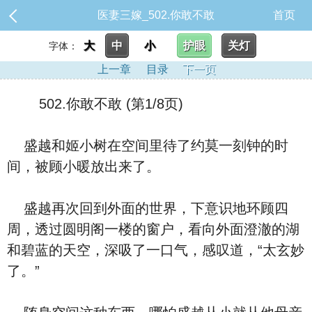
医妻三嫁_502.你敢不敢
首页
大
中
小
护眼
关灯
字体：
上一章
目录
下一页
502.你敢不敢 (第1/8页)
盛越和姬小树在空间里待了约莫一刻钟的时
间，被顾小暖放出来了。
盛越再次回到外面的世界，下意识地环顾四
周，透过圆明阁一楼的窗户，看向外面澄澈的湖
和碧蓝的天空，深吸了一口气，感叹道，“太玄妙
了。”