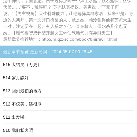
是个神棍，字面意思。日子过得那叫一个风生水起，跌宕起伏，伏伏
伏伏……“要不，散夥吧？”苏凉认真提议。美男说，“下辈子再
说。”【男主视角】天生特殊能力，让他选择离群索居。从来都是让身
边的人离开，第一次开口挽留的人，就是她。顾泠觉得他和苏凉天生
一对，注定要在一起。有人反对？他一直在救人，偶尔杀几个也无
妨。【霸气睿智成长型穿越女主vs仙气地气并存异能男主】
最新章节推荐地址：http://m.qzxsc.com/book/8iiiir/e6iiir.html
最新章节预览 更新时间：2024-05-07 00:26:45
515.大结局（万更）
514.岁月静好
513.回到最初的地方
512.不仅美，还很厚
511.出发喽
510.我们私奔吧