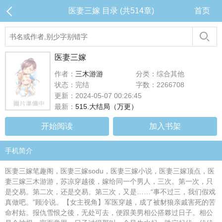
医妻三嫁 目录 (共514章)
首页
医妻三嫁
作者：
三木游游
分类：综合其他
状态：完结
字数：2266708
更新：2024-05-07 00:26:45
最新：
515.大结局（万更）
开始阅读
加入书架
手机简介
医妻三嫁笔趣阁，医妻三嫁sodu，医妻三嫁小说，医妻三嫁顶点，医
妻三嫁三木游游，苏凉穿越後，嫁给同一个男人，三次。第一次，只
是交易。第二次，还是交易。第三次，又是……“事不过三，我们假戏
真做吧。”顾泠说。【女主视角】军医穿越，成了被豺狼亲戚害死的苦
命村姑。报仇雪恨之後，无处可去，便跟美男相公搭夥过日子。相公