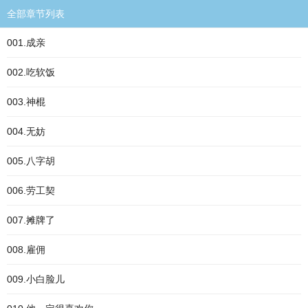
全部章节列表
001.成亲
002.吃软饭
003.神棍
004.无妨
005.八字胡
006.劳工契
007.摊牌了
008.雇佣
009.小白脸儿