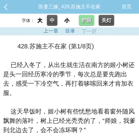
医妻三嫁_428.苏施主不在家
首页
大
中
小
护眼
关灯
字体：
上一章
目录
下一页
428.苏施主不在家 (第1/8页)
已经入冬了，从出生就生活在南方的姬小树还
是头一回经历寒冷的季节，每次总是要先跑出
去，感受一下冷空气，再打着哆嗦回来才肯加衣
服。
这天早饭时，姬小树有些忧愁地看着窗外随风
飘舞的落叶，树上已经光秃秃的了，“师娘，我爹
到北边去了，会不会冻坏啊？”