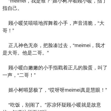
“meimei，我是谁？”姬小树冲着顾小暖，指了
指自己。
顾小暖笑嘻嘻地挥舞着小手，声音清脆，“大
哥！”
正儿神色无奈，把脸凑过去，“meimei，我才
是大哥。他是二哥。”
顾小暖白嫩嫩的小手指戳着正儿的脸蛋，叫了
一声，“二哥！”
姬小树嘚瑟极了，“哎呀呀meimei真是慧眼！”
“吃饭，别闹了。”苏凉怀疑顾小暖就是故意