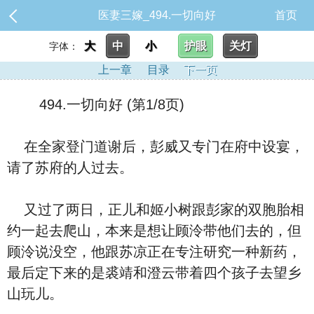
医妻三嫁_494.一切向好
首页
大
中
小
护眼
关灯
字体：
上一章
目录
下一页
494.一切向好 (第1/8页)
在全家登门道谢后，彭威又专门在府中设宴，
请了苏府的人过去。
又过了两日，正儿和姬小树跟彭家的双胞胎相
约一起去爬山，本来是想让顾泠带他们去的，但
顾泠说没空，他跟苏凉正在专注研究一种新药，
最后定下来的是裘靖和澄云带着四个孩子去望乡
山玩儿。