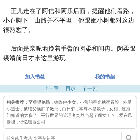
正儿走在了阿信和阿乐后面，提醒他们看路，
小心脚下。山路并不平坦，他跟姬小树都对这边
很熟悉了。
后面是亲昵地挽着手臂的闵柔和闻冉。闵柔跟
裘靖前日才来这里游玩
加入书签
我的书架
上一章
目录
下一页
相关推荐：
至尊猎艳路
,
德鲁伊少女
,
小蕾的星光糖蜜冒险
,
外星
小道士
,
被继父懆肿了嫩批
,
白日梦
,
本尊不是娘子
,
女相
,
这扇
门知道的太多了
,
平行世界的管理者突然当起了腐女！？
,
爱在风
暴後
,
记忆租赁公司