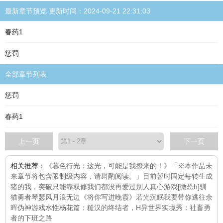
最新章节预览 更新时间：2024-09-21 22:31:03
春药1
惩罚
全部章节列表
惩罚
春药1
上一页
下一页
相关推荐：
《暮色行光：这光，可能是我撩来的！》「※本作品未
来章节将包含限制级内容，请斟酌阅读。」目前暂时固定每
转生成
猪的我，突破只能靠双修
我们都没再爱过别人
真心游戏[微恐h]
驯
猫勇者
琴瑟风月浪无边
《将你写进晚霞》
若光沉眠
我要带你逃往余
晖
伪神游戏
水性杨花篇：糙汉的终结者，H
异世界实境秀：社畜勇
者的下班之路