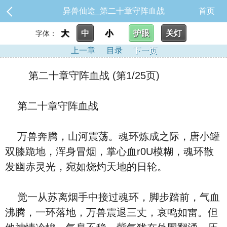
异兽仙途_第二十章守阵血战
首页
大
中
小
护眼
关灯
字体：
上一章
目录
下一页
第二十章守阵血战 (第1/25页)
第二十章守阵血战
万兽奔腾，山河震荡。魂环炼成之际，唐小罐
双膝跪地，浑身冒烟，掌心血r0U模糊，魂环散
发幽赤灵光，宛如烧灼天地的日轮。
觉一从苏离烟手中接过魂环，脚步踏前，气血
沸腾，一环落地，万兽震退三丈，哀鸣如雷。但