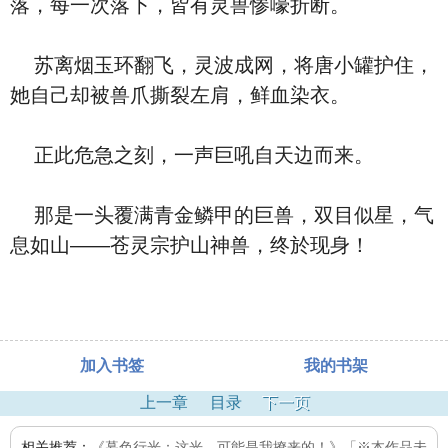
落，每一次落下，皆有灵兽惨嚎折断。
苏离烟玉环翻飞，灵波成网，将唐小罐护住，
她自己却被兽爪撕裂左肩，鲜血染衣。
正此危急之刻，一声巨吼自天边而来。
那是一头覆满青金鳞甲的巨兽，双目似星，气
息如山——苍灵宗护山神兽，终於现身！
加入书签
我的书架
上一章
目录
下一页
相关推荐：
《暮色行光：这光，可能是我撩来的！》「※本作品未