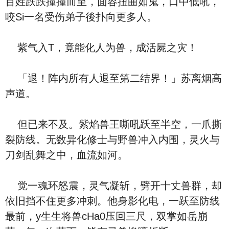
百姓跌跌撞撞而至，面容扭曲如鬼，口中低吼，
咬Si一名受伤弟子後扑向更多人。
紫气入T，竟能化人为兽，成活屍之灾！
「退！阵内所有人退至第二结界！」苏离烟高
声道。
但已来不及。紫焰兽王嘶吼跃至半空，一爪撕
裂防线。无数异化修士与野兽冲入内围，灵火与
刀剑乱舞之中，血流如河。
觉一魂环怒震，灵气凝斩，劈开十丈兽群，却
依旧挡不住更多冲刺。他身影化电，一跃至防线
最前，y生生将兽cHa0压回三尺，双掌如岳崩