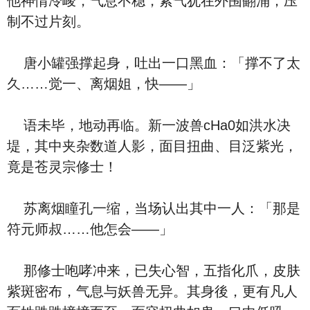
他神情冷峻，气息不稳，紫气犹在外围翻涌，压
制不过片刻。
唐小罐强撑起身，吐出一口黑血：「撑不了太
久……觉一、离烟姐，快——」
语未毕，地动再临。新一波兽cHa0如洪水决
堤，其中夹杂数道人影，面目扭曲、目泛紫光，
竟是苍灵宗修士！
苏离烟瞳孔一缩，当场认出其中一人：「那是
符元师叔……他怎会——」
那修士咆哮冲来，已失心智，五指化爪，皮肤
紫斑密布，气息与妖兽无异。其身後，更有凡人