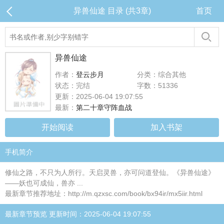
异兽仙途 目录 (共3章)
首页
异兽仙途
作者：
登云步月
分类：综合其他
状态：完结
字数：51336
更新：2025-06-04 19:07:55
最新：
第二十章守阵血战
开始阅读
加入书架
手机简介
修仙之路，不只为人所行。天启灵兽，亦可问道登仙。《异兽仙途》
——妖也可成仙，兽亦 ...
最新章节推荐地址：http://m.qzxsc.com/book/bx94ir/mx5iir.html
最新章节预览 更新时间：2025-06-04 19:07:55