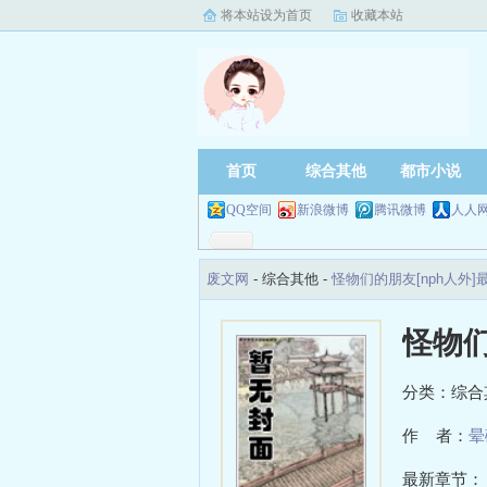
将本站设为首页
收藏本站
首页
综合其他
都市小说
QQ空间
新浪微博
腾讯微博
人人
废文网
- 综合其他 -
怪物们的朋友[nph人外
怪物们
分类：综合
作 者：
晕
最新章节：