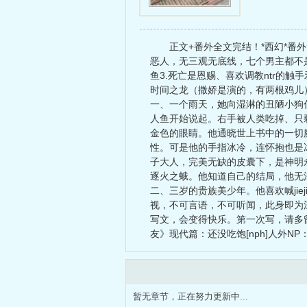
正文+番外全文完结！*西幻*番
恶人，无三观无底线，七个男主都不是
鱼3.死亡是恩赐、喜欢调教ntr的触
时间之龙（撒娇是演的，有两根鸡儿
一、一个雨天，她向湿淋的丑陋小狗
人鱼开始说起。右手被人类吃掉、只
金色的眼睛。他通晓世上书中的一切
性。可是他的手指冰冷，连怀抱也是
子大人，完美无缺的皮囊下，是神明
逐火之蛾。他知道自己的结局，他无
二、三岁的贵族美少年。他喜欢喊ji
视，不可言语，不可听闻，此身即为
写文，会变得快乐。第一次写，请多
友》现代篇：还没吃饱[nph]人外NP
暂无章节，正在努力更新中...