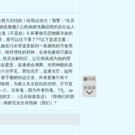
会努力完结的！给我点动力！预警：*全员
疯批魅魔2.心机病娇洗脑囚禁的反社会人
吸血鬼（不是处）6.坏事做尽恋物癖冷血的
受，那可以往下看了??以下是原文案：
从她在污水管道里捡到一条濒死的可食用
师，绝对理性的邪神，全身包裹得只露出
，然后去解剖它，让它彻底成为他的理
转起爱意，血液便会沸腾。光明神殿的圣
的十分罕见…害怕光芒，追逐光芒，如同
、善于撒娇的远古龙，外表更像只有十
光明牧师，为救人失去双目的光明。不可直
八、没有鬼，因为作者怕鬼。?九、xp
其他的文：（点击链接直达）《怪物们的朋
病娇：病娇完全生存指南［西幻］?