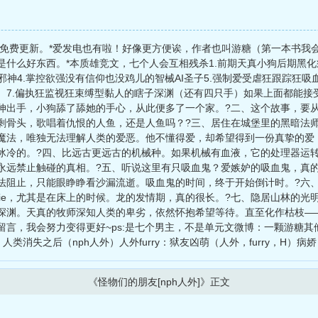
外免费更新。*爱发电也有啦！好像更方便诶，作者也叫游糖（第一本书我
什么好东西。*本质雄竞文，七个人会互相残杀1.前期天真小狗后期黑化
手邪神4.掌控欲强没有信仰也没鸡儿的智械AI圣子5.强制爱受虐狂跟踪狂
）7.偏执狂监视狂束缚型黏人的瞎子深渊（还有四只手）如果上面都能接
伸出手，小狗舔了舔她的手心，从此便多了一个家。?二、这个故事，要
剩骨头，歌唱着仇恨的人鱼，还是人鱼吗？?三、居住在城堡里的黑暗法
魔法，唯独无法理解人类的爱恶。他不懂得爱，却希望得到一份真挚的爱
冰冷的。?四、比远古更远古的机械种。如果机械有血液，它的处理器运
永远禁止触碰的真相。?五、听说这里有只吸血鬼？爱嫉妒的吸血鬼，真
法阻止，只能眼睁睁看沙漏流逝。吸血鬼的时间，终于开始倒计时。?六
ejie，尤其是在床上的时候。龙的发情期，真的很长。?七、隐居山林的
深渊。天真的牧师深知人类的卑劣，依然怀抱希望等待。直至化作枯枝——
留言，我会努力变得更好~ps:是七个男主，不是单元文微博：一颗游糖
：人类消失之后（nph人外）人外furry：狱友凶萌（人外，furry，H）
《怪物们的朋友[nph人外]》正文