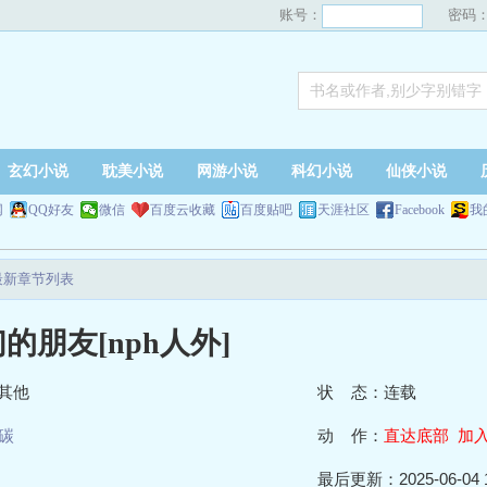
账号：
密码
玄幻小说
耽美小说
网游小说
科幻小说
仙侠小说
网
QQ好友
微信
百度云收藏
百度贴吧
天涯社区
Facebook
我
]最新章节列表
的朋友[nph人外]
其他
状 态：连载
碳
动 作：
直达底部
加
最后更新：2025-06-04 1