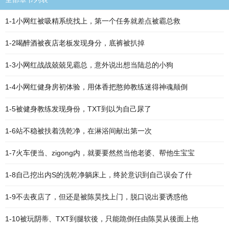
1-1小网红被吸精系统找上，第一个任务就差点被霸总救
1-2喝醉酒被夜店老板发现身分，底裤被扒掉
1-3小网红战战兢兢见霸总，意外说出想当陆总的小狗
1-4小网红健身房初体验，用体香把憨帅教练迷得神魂颠倒
1-5被健身教练发现身份，TXT到以为自己尿了
1-6站不稳被扶着洗乾净，在淋浴间献出第一次
1-7火车便当、zigong内，就要要然然当他老婆、帮他生宝宝
1-8自己挖出内S的洗乾净躺床上，终於意识到自己误会了什
1-9不去夜店了，但还是被陈昊找上门，脱口说出要诱惑他
1-10被玩阴蒂、TXT到腿软後，只能跪倒任由陈昊从後面上他