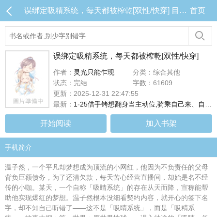
误绑定吸精系统，每天都被榨乾[双性/快穿] 目录 (共25章)
首页
误绑定吸精系统，每天都被榨乾[双性/快穿]
作者：
灵光只能乍现
分类：综合其他
状态：完结
字数：61609
更新：2025-12-31 22:47:55
最新：
1-25借手铐想翻身当主动位,骑乘自己来、自己爽!
开始阅读
加入书架
手机简介
温子然，一个平凡却梦想成为顶流的小网红，他因为不负责任的父母
背负巨额债务，为了还清欠款，每天苦心经营直播间，却始是名不经
传的小咖。某天，一个自称「吸睛系统」的存在从天而降，宣称能帮
助他实现爆红的梦想。温子然根本没细看契约内容，就开心的签下名
字，却不知自己听错了——这不是「吸睛系统」，而是「吸精系