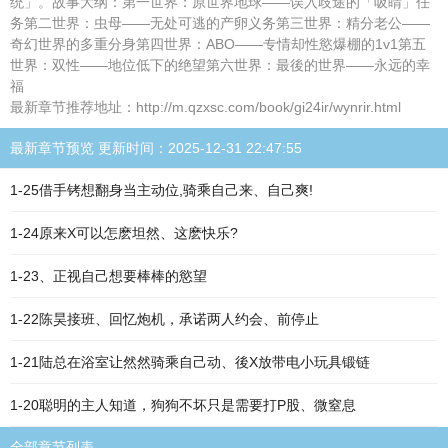
统」。故事大纲：第一世界：原世界地球——误入歧途的「吸睛」任
务第二世界：虫母——无处可逃的产卵义务第三世界：精分老公——
奇幻世界的多重分身第四世界：ABO——专情却性慾爆棚的1v1第五
世界：双性——地位低下的绝望第六世界：最後的世界——永远的幸
福
最新章节推荐地址：http://m.qzxsc.com/book/gi24ir/wynrir.html
最新章节预览 更新时间：2025-12-31 22:47:55
1-25借手铐想翻身当主动位,骑乘自己来、自己爽!
1-24原来X可以怎麽坦然、这麽快乐?
1-23、正视自己想要棒棒的慾望
1-22陈昊接班、回忆炮机，承诺两人约会、前停止
1-21陆总在浴室让然然骑乘自己动、後X放带电小玩具锻链
1-20聪明的主人知道，狗狗不坏只是需要打P股、微窒息
全部章节列表