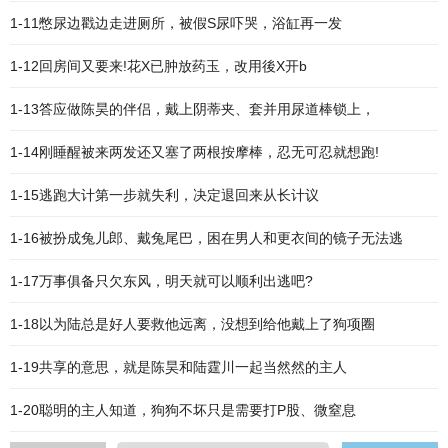
1-11憋尿边戳边走进厕所，被假S尿吓哭，浴缸再一发
1-12回房间又要来!花X已肿放药玉，改用後X开b
1-13答应做陈昊的伴侣，戴上阴蒂夹、套并用尿道棒锁上，
1-14刚睡醒被来两发还又塞了两根按摩棒，忍无可忍就想跑!
1-15逃跑大计第一步就失利，决定退回来从长计议
1-16被扮成兔儿郎、戴兔尾巴，困在男人和更衣间的镜子无法逃
1-17万事俱备只欠东风，明天就可以顺利出逃吧?
1-18以为陆总是好人要救他远离，没想到给他戴上了狗项圈
1-19共享的意思，就是陈昊和陆霆川一起当然然的主人
1-20聪明的主人知道，狗狗不坏只是需要打P股、微窒息