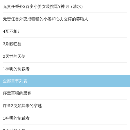
无责任番外2百变小姜女装挑逗Y神明（清水）
无责任番外变成猫猫的小姜和心力交瘁的养猫人
4互不相让
3杀戮狂徒
2灭世的天使
1神明的制裁者
全部章节列表
序章至强的黑客
序章2突如其来的穿越
1神明的制裁者