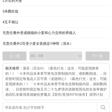
2灭世的天使
3杀戮狂徒
4互不相让
无责任番外变成猫猫的小姜和心力交瘁的养猫人
无责任番外2百变小姜女装挑逗Y神明（清水）
上一页
下一页
相关推荐：
枭音（百合H）
《暮色行光：这光，可能是我撩来
的！》「※本作品未来章节将包含限制级内容，请斟酌阅读。」目
前暂时固定每
鬼说人言可畏
《龙隐明心》
《暮色行光：这光，可能
是我撩来的！》「※本作品未来章节将包含限制级内容，请斟酌阅
读。」目前暂时固定每
五月二十九
梦境供述
随笔
雨化的女孩
卑微炉
鼎回忆录
最强英雄败给梦魔后【双性/美强/NTR/抹布】
清理计划