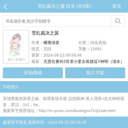
雪乱裁决之翼 目录 (共8章)
首页
雪乱裁决之翼
作者：
椰果绿茶
分类：综合其他
状态：完结
字数：11691
更新：2024-09-22 00:56:48
最新：
无责任番外2百变小姜女装挑逗Y神明（清水）
开始阅读
加入书架
手机简介
至强黑客的异界之旅。前黑客现天使·总想弑神·美人强受×忠犬神明强
攻，双洁，1v1，he。
最新章节推荐地址：http://m.qzxsc.com/book/gnx7ir/p1wiir.html
最新章节预览 更新时间：2024-09-22 00:56:48