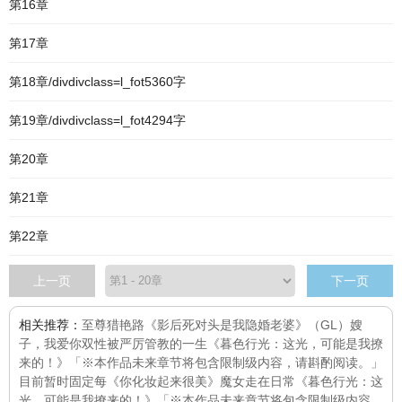
第16章
第17章
第18章/divdivclass=l_fot5360字
第19章/divdivclass=l_fot4294字
第20章
第21章
第22章
上一页
下一页
相关推荐：
至尊猎艳路
《影后死对头是我隐婚老婆》（GL）
嫂
子，我爱你
双性被严厉管教的一生
《暮色行光：这光，可能是我撩
来的！》「※本作品未来章节将包含限制级内容，请斟酌阅读。」
目前暂时固定每
《你化妆起来很美》
魔女走在日常
《暮色行光：这
光，可能是我撩来的！》「※本作品未来章节将包含限制级内容，