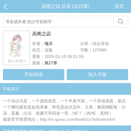
高阁之囚 目录 (共25章)
首页
高阁之囚
作者：
瑰洱
分类：综合其他
状态：连载
字数：127689
更新：2025-01-15 09:21:55
最新：
第27章
开始阅读
加入书架
手机简介
一个自以为是，一个虚情假意，一个半真半假，一个弄假成真，最后
一个哪怕最初是如花美眷，终也是似水流年。主角：秦疏桐配角：白
汲，晏邈，白淙，谢雁尽等四攻一受，HE？（伪HE，真BE）
最新章节推荐地址：http://m.qzxsc.com/book/i1x7ir/braiir.html