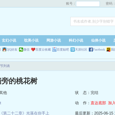
账号：
密码
玄幻小说
耽美小说
网游小说
科幻小说
仙侠小说
网
QQ好友
微信
百度云收藏
百度贴吧
天涯社区
Facebook
我
节列表
墙旁的桃花树
其他
状 态：完结
t
动 作：
直达底部
加
《第二十二章》光落在你手上
最后更新：2025-06-15 1