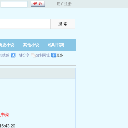
：
用户注册
历史小说
其他小说
临时书架
的搜狐
一键分享
复制网址
更多
入书架
6:43:20