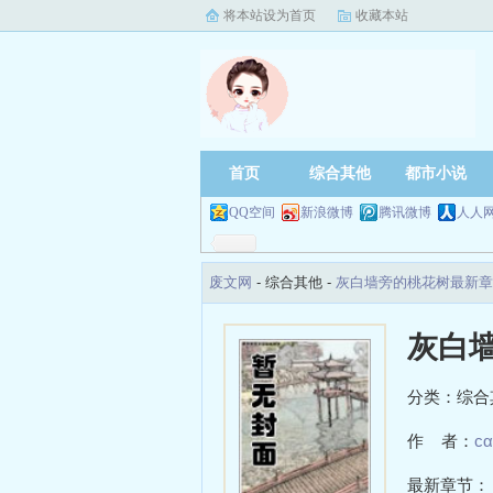
将本站设为首页
收藏本站
首页
综合其他
都市小说
QQ空间
新浪微博
腾讯微博
人人
废文网
- 综合其他 -
灰白墙旁的桃花树最新章
灰白
分类：综合
作 者：
cα
最新章节：