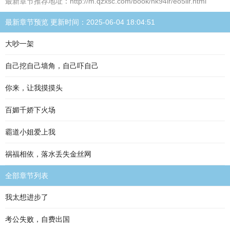
最新章节推荐地址：http://m.qzxsc.com/book/nk94ir/eo5iir.html
最新章节预览 更新时间：2025-06-04 18:04:51
大吵一架
自己挖自己墙角，自己吓自己
你来，让我摸摸头
百媚千娇下火场
霸道小姐爱上我
祸福相依，落水丢失金丝网
全部章节列表
我太想进步了
考公失败，自费出国