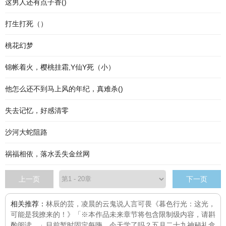
这男人还有点子香()
打生打死（）
桃花幻梦
锦帐着火，樱桃挂霜,Y仙Y死（小）
他怎么还不到马上风的年纪，真难杀()
失去记忆，好感清零
沙河大蛇阻路
祸福相依，落水丢失金丝网
上一页
下一页
相关推荐：
林辰的芸，凌晨的云
鬼说人言可畏
《暮色行光：这光，
可能是我撩来的！》「※本作品未来章节将包含限制级内容，请斟
酌阅读。」目前暂时固定每
嗨，今天学了吗？
五月二十九
神秘礼盒