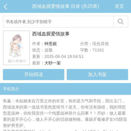
西域血腥爱情故事 目录 (共25章)
首页
西域血腥爱情故事
作者：
钟意妮
分类：综合其他
状态：连载
字数：71161
更新：2025-06-04 18:04:51
最新：
大吵一架
开始阅读
加入书架
手机简介
朱嬴：本姑娘来自万里之外的长安，有的是力气和手段，西出玉门，
西域送来的第一道战书竟然是情书？老天，你有没有搞错，我的理想
型是战神，你给我安排一个纯爱战神算什么回事？！丹砂：做人最重
要的是开开心心，做人不开心的话就做狗咯。暴躁歹毒修罗女VS阴湿
善妒男菩萨。