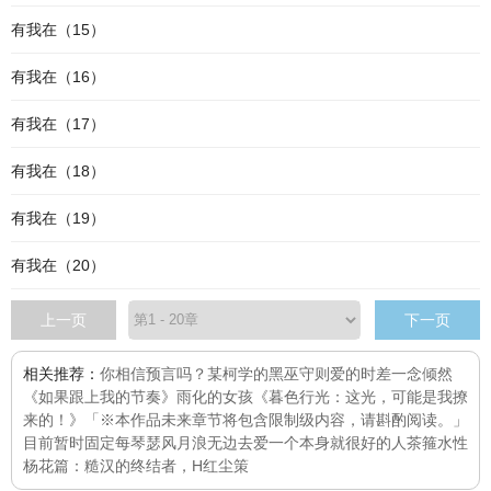
有我在（15）
有我在（16）
有我在（17）
有我在（18）
有我在（19）
有我在（20）
上一页
下一页
相关推荐：
你相信预言吗？
某柯学的黑巫守则
爱的时差
一念倾然
《如果跟上我的节奏》
雨化的女孩
《暮色行光：这光，可能是我撩
来的！》「※本作品未来章节将包含限制级内容，请斟酌阅读。」
目前暂时固定每
琴瑟风月浪无边
去爱一个本身就很好的人
茶箍
水性
杨花篇：糙汉的终结者，H
红尘策