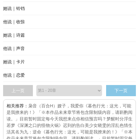
她说｜铃铛
他说｜收惊
她说｜诗篇
他说｜声音
她说｜卡片
他说｜恋爱
上一页
下一页
相关推荐：
枭音（百合H）
嫂子，我爱你
《暮色行光：这光，可能
是我撩来的！》「※本作品未来章节将包含限制级内容，请斟酌阅
读。」目前暂时固定每
今天我想来点
你相信预言吗？
梦醒时分
浮生
若梦
《深渊之口的怪物火锅》
迟到的告白
美少女晓雯的淫乱色情生
活
其名为九：逆命
《暮色行光：这光，可能是我撩来的！》「※本
作品未来章节将包含限制级内容，请斟酌阅读。」目前暂时固定每