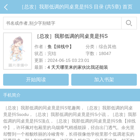
［总攻］我那低调的同桌竟是抖S 目录 (共5章)
首页
［总攻］我那低调的同桌竟是抖S
作者：
鱼【掉线中】
分类：综合其他
状态：完结
字数：18047
更新：2024-06-15 03:23:01
最新：
4 夭夭哪里来的家伙比我还能装
开始阅读
加入书架
手机简介
［总攻］我那低调的同桌竟是抖S笔趣阁，［总攻］我那低调的同桌
竟是抖Ssodu，［总攻］我那低调的同桌竟是抖S小说，［总攻］我那
低调的同桌竟是抖S顶点，［总攻］我那低调的同桌竟是抖S鱼【掉线
中】，许环佩对包厢里的乌烟瘴气稍感烦躁，径自出门透气。余光里
却瞥到一个相貌昳丽的冷峻青年，长得很像他学校里那个低调老实的