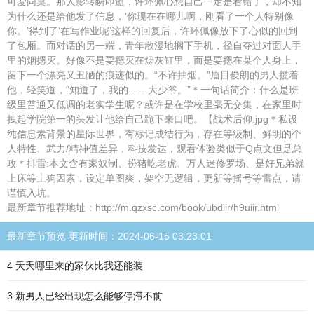
可爱同桌。那人影转瞬即逝，许环佩心想自己一定是看错了，却不知
为什么还是给他发了信息，‘你现在在哪儿啊，刚看了一个人特别像
你。’得到了‘在写作业呢’这样的回复后，许环佩像放下了心似的回到
了包厢。而对话的另一端，青年散漫地搁下手机，径自夺过对面人手
里的烟摁灭。好像不是要摁灭在烟灰缸里，而是要摁在某个人身上，
留下一个漂亮又丑陋的痕迹似的。“不许抽烟。”眉目俊朗的男人揽着
他，轻笑道，“知道了，我的……大少爷。”＊一句话简介：什么是班
级里普通又低调的老实学生呢？或许是在学校里毫无交集，在家里时
拽起学院第一的头发让他给自己跪下来口吧。【战术后仰.jpg＊私设
纯信息素背景的星际世界，有标记成结行为，存在等级制、鲜明的个
人特性、武力/精神值差异，科技发达，观看体验类似于Q点文但是总
攻＊排雷:本文含有家奴制、扮猪吃老虎、万人迷修罗场、是好兄弟就
上床等土狗因素，设定单图爽，架空无逻辑，更新等摇号等雷点，请
谨慎入坑。
最新章节推荐地址：http://m.qzxsc.com/book/ubdiir/h9uiir.html
最新章节预览 更新时间：2024-06-15 03:23:01
4 夭夭哪里来的家伙比我还能装
3 新男人已经出现怎么能够停滞不前