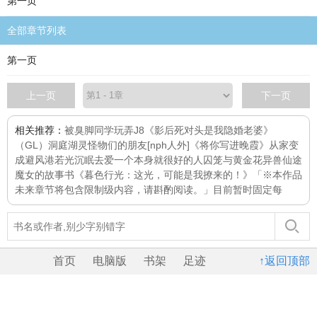
第一页
全部章节列表
第一页
上一页
下一页
相关推荐：
被臭脚同学玩弄J8
《影后死对头是我隐婚老婆》
（GL）
洞庭湖灵
怪物们的朋友[nph人外]
《将你写进晚霞》
从家变
成避风港
若光沉眠
去爱一个本身就很好的人
囚笼与黄金花
异兽仙途
魔女的故事书
《暮色行光：这光，可能是我撩来的！》「※本作品
未来章节将包含限制级内容，请斟酌阅读。」目前暂时固定每
首页
电脑版
书架
足迹
↑返回顶部