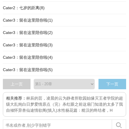
Cater2：七岁的距离(8)
Cater3：留在这里陪你啦(1)
Cater3：留在这里陪你啦(2)
Cater3：留在这里陪你啦(3)
Cater3：留在这里陪你啦(4)
Cater3：留在这里陪你啦(5)
上一页
下一页
相关推荐：
林辰的芸，凌晨的云
为静者所歌
园始缘灭
王者学院的超
级大乱炖
白日梦
爱情原点（完）
杀红眼之前
这扇门知道的太多了
我
自倾怀
异兽仙途
情欲阁(慎入)
水性杨花篇：糙汉的终结者，H