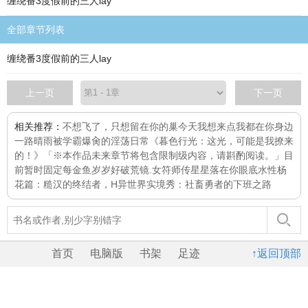
缠绕番3度假前的三人lay
全部章节列表
缠绕番3度假前的三人lay
上一页
下一页
相关推荐：
不想飞了，只想留在你的巢
今天我想来点
我都在你身边
一路晴雨
被学霸爆肏的淫荡日常
《暮色行光：这光，可能是我撩来
的！》「※本作品未来章节将包含限制级内容，请斟酌阅读。」目
前暂时固定每
金鱼
岁岁好
破荒镜.女符师传
星星落在你眼底
水性杨
花篇：糙汉的终结者，H
异世界实境秀：社畜勇者的下班之路
首页
电脑版
书架
足迹
↑返回顶部