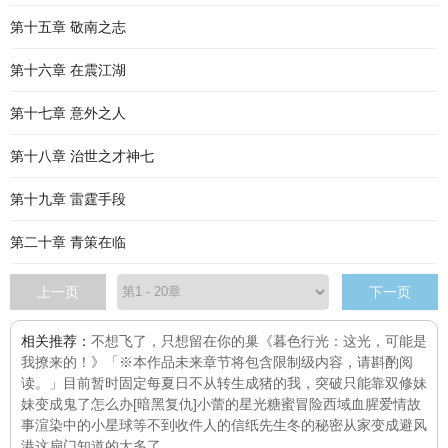
第十五章 敬南之志
第十六章 在震江湖
第十七章 意外之人
第十八章 治世之才神七
第十九章 雷霆手段
第二十章 青策在临
上一页
下一页
相关推荐：
不想飞了，只想留在你的巢
《暮色行光：这光，可能是
我撩来的！》「※本作品未来章节将包含限制级内容，请斟酌阅
读。」目前暂时固定每
夏日不从
转生成猪的我，突破只能靠双修
妹
妹变成鬼了怎么办[暗黑复仇]
小蕾的星光糖蜜冒险
西域血腥爱情故
事
渲染中的小星球
等不到收件人的信纸先生
冬的秘密
从家变成避风
港
这扇门知道的太多了