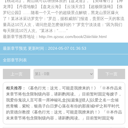
【桃花岛】。爬山就可以增强体质的【盘龙道】。【美味餐厅】【神
龙潭】【丹霞地貌】【盘龙云海】【云顶天宫】【超极限荡绳】【侏
罗纪公园】……随着一个又一个的超级景点解锁，黑龙山景区爆火
了！某冰冰采访罗竞宁：“罗总，据权威部门报道，贵景区一天的客流
量高达10万人次，请问您是怎麽做到的？”罗竞宁淡淡道：“因为我们
每天限流10万人次。”某冰冰：“……”
最新章节推荐地址：http://m.qzxsc.com/book/2iiiir/iiiiir.html
最新章节预览 更新时间：2024-05-07 01:36:53
全部章节列表
上一页
下一页
相关推荐：
《暮色行光：这光，可能是我撩来的！》「※本作品未
来章节将包含限制级内容，请斟酌阅读。」目前暂时固定每
嫂子，
我爱你
鬼说人言可畏
一席
神秘礼盒[短篇集]
[猎人]以爱之名
一念倾
然
青蛾．紫蛇．银燕子
白日梦
心落在有你的那座城
HP之和平时代
的里德尔教授
《暮色行光：这光，可能是我撩来的！》「※本作品
未来章节将包含限制级内容，请斟酌阅读。」目前暂时固定每