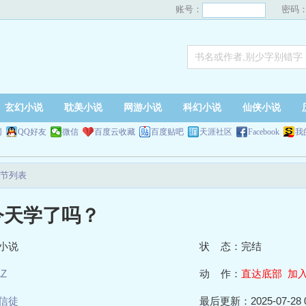
账号：
密码
玄幻小说
耽美小说
网游小说
科幻小说
仙侠小说
网
QQ好友
微信
百度云收藏
百度贴吧
天涯社区
Facebook
我
节列表
今天学了吗？
小说
状 态：完结
AZ
动 作：
直达底部
加
信徒
最后更新：2025-07-28 0