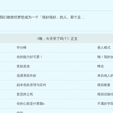
。我们都曾经梦想成为一个「很好很好」的人。那个足 ...
《嗨，今天学了吗？》正文
学分蜂
善人模式
你的能力好可爱！
嗨！我的
奖励发放
蜂吉
选课系统作妖
来自他人
副本危机管理与应对
模拟教案
姜思婷之死
模拟试验
你的心脏是什麽颜s
不属於学
信徒