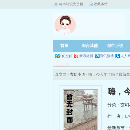
将本站设为首页
收藏本站
首页
综合其他
都市小说
QQ空间
新浪微博
腾讯微博
人人
废文网
- 玄幻小说 -
嗨，今天学了吗？最新章
嗨，
分类：玄幻
作 者：
L
最新章节：