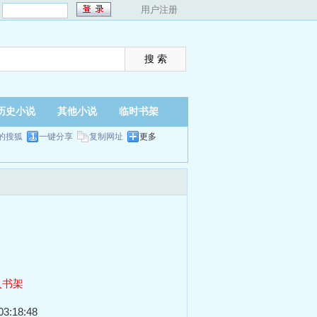
：
用户注册
历史小说
其他小说
临时书架
的搜狐
一键分享
复制网址
更多
入书架
3:18:48